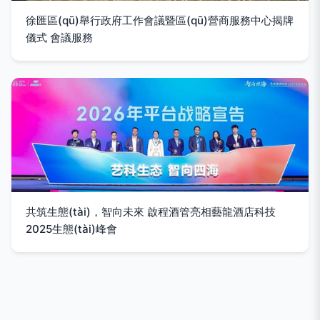
徐匯區(qū)舉行政府工作會議暨區(qū)營商服務中心揭牌
儀式 會議服務
共筑生態(tài)，智向未來 啟程酒管亮相藝龍酒店科技
2025生態(tài)峰會