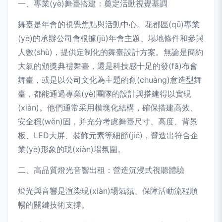
一、專業(yè)舞臺搭建：奠定活動視覺基調
舞臺是年會的視覺焦點與活動中心。花都區(qū)專業
(yè)的承辦公司會根據(jù)年會主題、場地條件和參與
人數(shù)，提供定制化的舞臺設計方案。無論是簡約
大氣的頒獎典禮舞臺，還是科技感十足的發(fā)布會
舞臺，或是以公司文化為主題的創(chuàng)意造型舞
臺，都能通過專業(yè)團隊的設計與搭建得以實現
(xiàn)。他們通常采用模塊化結構，確保搭建高效、
安全穩(wěn)固，并充分考慮舞臺尺寸、高度、背景
板、LED大屏、裝飾元素等細節(jié)，營造出符合企
業(yè)形象的現(xiàn)場氛圍。
二、高品質燈光音響出租：營造沉浸式視聽體驗
燈光與音響是渲染現(xiàn)場氣氛、保障活動流程順
暢的關鍵技術支撐。