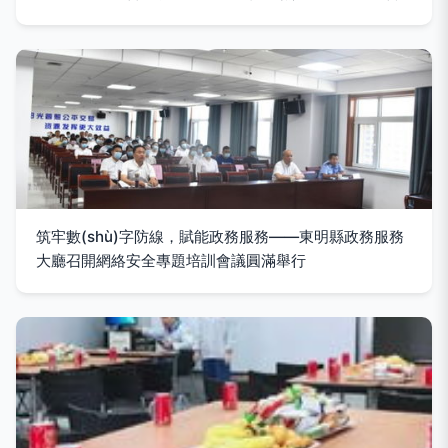
筑牢數(shù)字防線，賦能政務服務——東明縣政務服務
大廳召開網絡安全專題培訓會議圓滿舉行