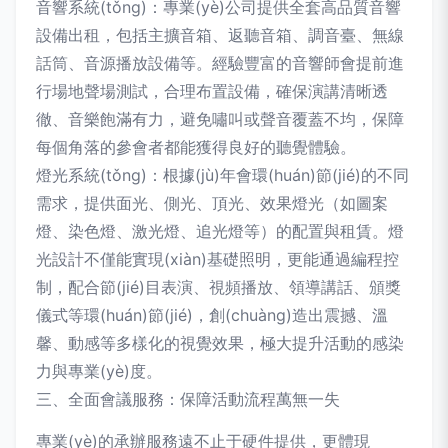
音響系統(tǒng)：專業(yè)公司提供全套高品質音響
設備出租，包括主擴音箱、返聽音箱、調音臺、無線
話筒、音源播放設備等。經驗豐富的音響師會提前進
行場地聲場測試，合理布置設備，確保演講清晰透
徹、音樂飽滿有力，避免嘯叫或聲音覆蓋不均，保障
每個角落的參會者都能獲得良好的聽覺體驗。
燈光系統(tǒng)：根據(jù)年會環(huán)節(jié)的不同
需求，提供面光、側光、頂光、效果燈光（如圖案
燈、染色燈、激光燈、追光燈等）的配置與租賃。燈
光設計不僅能實現(xiàn)基礎照明，更能通過編程控
制，配合節(jié)目表演、視頻播放、領導講話、頒獎
儀式等環(huán)節(jié)，創(chuàng)造出震撼、溫
馨、動感等多樣化的視覺效果，極大提升活動的感染
力與專業(yè)度。
三、全面會議服務：保障活動流程萬無一失
專業(yè)的承辦服務遠不止于硬件提供，更體現