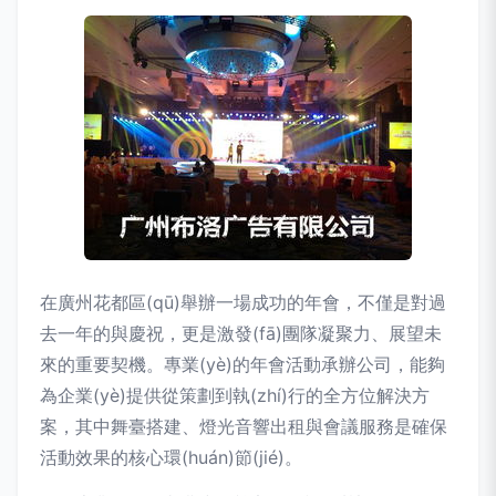
在廣州花都區(qū)舉辦一場成功的年會，不僅是對過
去一年的與慶祝，更是激發(fā)團隊凝聚力、展望未
來的重要契機。專業(yè)的年會活動承辦公司，能夠
為企業(yè)提供從策劃到執(zhí)行的全方位解決方
案，其中舞臺搭建、燈光音響出租與會議服務是確保
活動效果的核心環(huán)節(jié)。