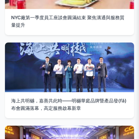
NYC廠第一季度員工座談會圓滿結束 聚焦溝通與服務質
量提升
海上共明樾，嘉善共此時——明樾華庭品牌暨產品發(fā)
布會圓滿落幕，高定服務啟幕新章