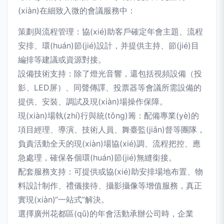
(xiàn)在細致入微的會議服務中：
策劃與流程管理：協(xié)助客戶確定年會主題、流程
安排、環(huán)節(jié)設計，并提供主持、節(jié)目
編排等建議或資源對接。
設備技術支持：除了燈光音響，還包括視頻設備（投
影、LED屏）、同聲傳譯、投票器等會議所需設備的
提供、安裝、調試及現(xiàn)場操作保障。
現(xiàn)場執(zhí)行與統(tǒng)籌：配備專業(yè)的
項目經理、導演、技術人員、舞臺監(jiān)督等團隊，
負責活動全天的現(xiàn)場協(xié)調、流程把控、應
急處理，確保各個環(huán)節(jié)無縫銜接。
配套服務支持：可提供或協(xié)助安排場地布置、物
料設計制作、禮儀接待、攝影攝像等增值服務，真正
實現(xiàn)“一站式”解決。
選擇廣州花都區(qū)的年會活動承辦公司時，企業