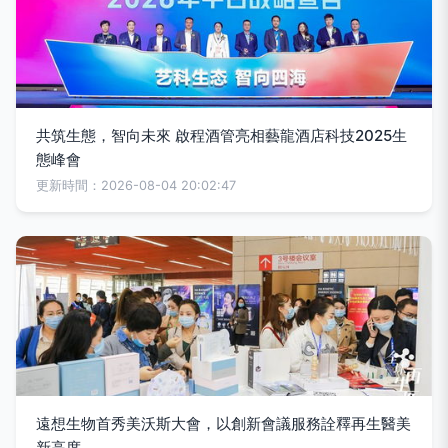
共筑生態，智向未來 啟程酒管亮相藝龍酒店科技2025生
態峰會
更新時間：2026-08-04 20:02:47
遠想生物首秀美沃斯大會，以創新會議服務詮釋再生醫美
新高度