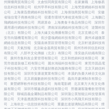
州輝燦商貿有限公司
太倉恒同商貿有限公司
在家兼職
上海修易
信息科技有限公司
杭州早早科技有限公司
上海梵督網絡科技有限
公司
上海康迅蕾網絡科技有限公司
上海倩強商貿有限公司
安徽
省瑞信電子商務有限公司
宿遷市環球汽車租賃有限公司
上海鵬已
飛網絡科技有限公司
周易算命
上海奧食卡食品有限公司
深圳市
通用通付網絡科技有限公司
濟南深辰網絡科技有限公司
逆襲科技
（北京）有限公司
上海大緣文化傳播有限公司
北京玄燃公司
泰
安市向陽機電有限公司
長沙靈魂網絡科技有限公司
廣州卓越微眾
網絡信息有限公司
安陽袁林景區管理有限公司
北京軒達源科技有
限公司
天氣預報
北京歐金嘉商貿有限公司
荊州市梓圳信息科技
有限公司
八部半文化傳媒（北京）有限公司
淮安啟兵紡織有限公
司
廣州市集利友企業管理有限公司
北京和然錦科技有限公司
東
莞市德道裝修工程有限公司
麗水鴻福科技有限公司
東莞市固晶電
子科技有限公司
六安市博遠財務咨詢服務有限公司
北京天銘信科
技有限公司
深圳市安康達實業有限公司
本溪釣魚臺大峽谷文化旅
游有限公司
北京易服數創科技有限公司
義烏市豪洲制衣有限公
司
東營網寧軟件科技有限公司
海南電影網
北京東方大有文化傳
媒有限公司
深圳市耀鑫鼎盛科技有限公司
邢臺涮客隆餐飲管理有
限公司
聊城昌義金屬制品有限公司
深圳蒲公英智能云科技發展有
限公司
天津嘉應惠寶科技有限公司
深圳市小馬飛天科技有限公
司
上海依念一信息技術有限公司
重慶志達玻璃制品有限公司
煙